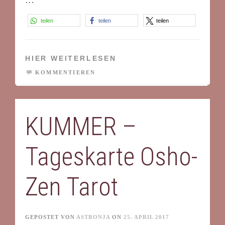
teilen
teilen
teilen
HIER WEITERLESEN
KOMMENTIEREN
KUMMER –
Tageskarte Osho-
Zen Tarot
GEPOSTET VON
ASTRONJA
ON
25. APRIL 2017