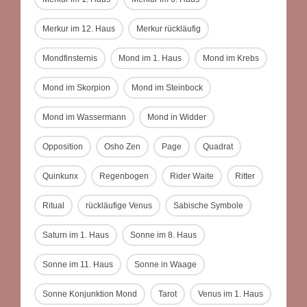
Merkur im 12. Haus
Merkur rückläufig
Mondfinsternis
Mond im 1. Haus
Mond im Krebs
Mond im Skorpion
Mond im Steinbock
Mond im Wassermann
Mond in Widder
Opposition
Osho Zen
Page
Quadrat
Quinkunx
Regenbogen
Rider Waite
Ritter
Ritual
rückläufige Venus
Sabische Symbole
Saturn im 1. Haus
Sonne im 8. Haus
Sonne im 11. Haus
Sonne in Waage
Sonne Konjunktion Mond
Tarot
Venus im 1. Haus