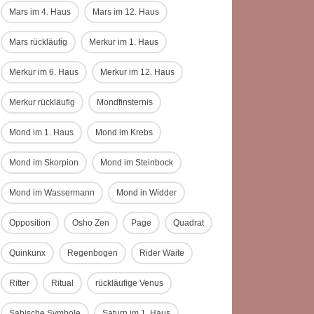
Mars im 4. Haus
Mars im 12. Haus
Mars rückläufig
Merkur im 1. Haus
Merkur im 6. Haus
Merkur im 12. Haus
Merkur rückläufig
Mondfinsternis
Mond im 1. Haus
Mond im Krebs
Mond im Skorpion
Mond im Steinbock
Mond im Wassermann
Mond in Widder
Opposition
Osho Zen
Page
Quadrat
Quinkunx
Regenbogen
Rider Waite
Ritter
Ritual
rückläufige Venus
Sabische Symbole
Saturn im 1. Haus