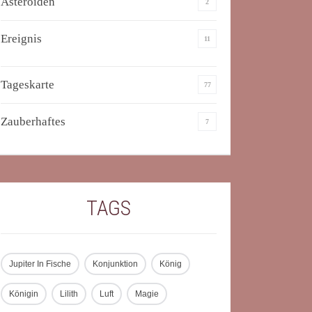
Asteroiden
2
Ereignis
11
Tageskarte
77
Zauberhaftes
7
TAGS
Jupiter In Fische
Konjunktion
König
Königin
Lilith
Luft
Magie