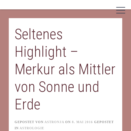
Skip
to
content
Seltenes
Highlight –
Merkur als Mittler
von Sonne und
Erde
GEPOSTET VON
ASTRONJA
ON
8. MAI 2016
GEPOSTET
IN
ASTROLOGIE