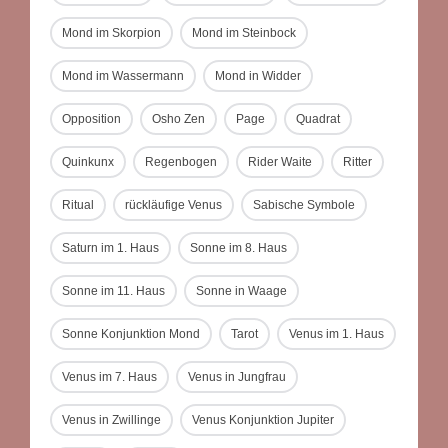
Mond im Skorpion
Mond im Steinbock
Mond im Wassermann
Mond in Widder
Opposition
Osho Zen
Page
Quadrat
Quinkunx
Regenbogen
Rider Waite
Ritter
Ritual
rückläufige Venus
Sabische Symbole
Saturn im 1. Haus
Sonne im 8. Haus
Sonne im 11. Haus
Sonne in Waage
Sonne Konjunktion Mond
Tarot
Venus im 1. Haus
Venus im 7. Haus
Venus in Jungfrau
Venus in Zwillinge
Venus Konjunktion Jupiter