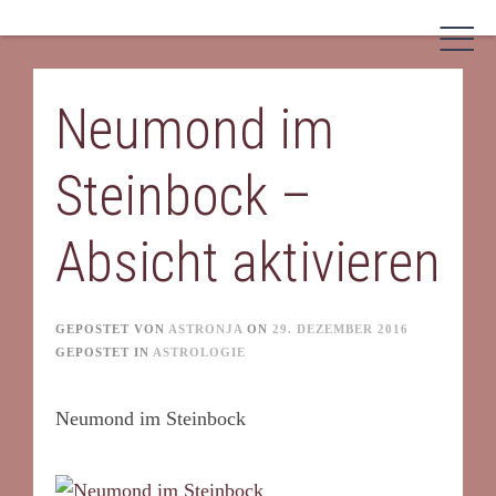
Skip
to
content
Neumond im
Steinbock –
Absicht aktivieren
GEPOSTET VON
ASTRONJA
ON
29. DEZEMBER 2016
GEPOSTET IN
ASTROLOGIE
Neumond im Steinbock