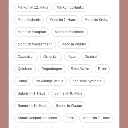
Merkur im 12. Haus
Merkur rückläufig
Mondfinsternis
Mond im 1. Haus
Mond im Krebs
Mond im Skorpion
Mond im Steinbock
Mond im Wassermann
Mond in Widder
Opposition
Osho Zen
Page
Quadrat
Quinkunx
Regenbogen
Rider Waite
Ritter
Ritual
rückläufige Venus
Sabische Symbole
Saturn im 1. Haus
Sonne im 8. Haus
Sonne im 11. Haus
Sonne in Waage
Sonne Konjunktion Mond
Tarot
Venus im 1. Haus