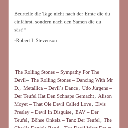
Beurteile die Tage nicht nach der Ernte die du
einfährst, sondern nach den Samen die du
säst!“
-Robert L Stevenson
The Rolling Stones – Sympathy For The
Devil
–
The Rolling Stones – Dancing With Mr
D.,
Metallica – Devil´s Dance
,
Udo Jürgens –
Der Teufel Hat Den Schnaps Gemacht
,
Alison
Moyet – That Ole Devil Called Love
,
Elvis
Presley – Devil In Disguise
,
EAV – Der
Teufel
,
Böhse Onkelz – Tanz Der Teufel
,
The