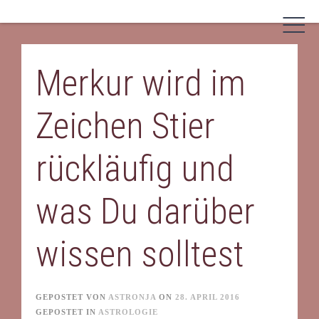
Skip
to
content
Merkur wird im
Zeichen Stier
rückläufig und
was Du darüber
wissen solltest
GEPOSTET VON
ASTRONJA
ON
28. APRIL 2016
GEPOSTET IN
ASTROLOGIE