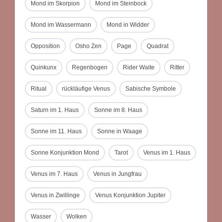
Mond im Skorpion
Mond im Steinbock
Mond im Wassermann
Mond in Widder
Opposition
Osho Zen
Page
Quadrat
Quinkunx
Regenbogen
Rider Waite
Ritter
Ritual
rückläufige Venus
Sabische Symbole
Saturn im 1. Haus
Sonne im 8. Haus
Sonne im 11. Haus
Sonne in Waage
Sonne Konjunktion Mond
Tarot
Venus im 1. Haus
Venus im 7. Haus
Venus in Jungfrau
Venus in Zwillinge
Venus Konjunktion Jupiter
Wasser
Wolken