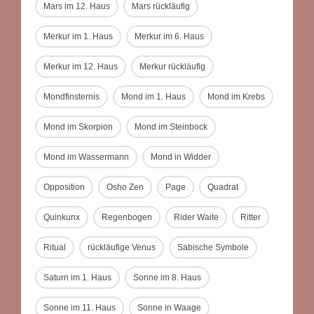
Mars im 12. Haus
Mars rückläufig
Merkur im 1. Haus
Merkur im 6. Haus
Merkur im 12. Haus
Merkur rückläufig
Mondfinsternis
Mond im 1. Haus
Mond im Krebs
Mond im Skorpion
Mond im Steinbock
Mond im Wassermann
Mond in Widder
Opposition
Osho Zen
Page
Quadrat
Quinkunx
Regenbogen
Rider Waite
Ritter
Ritual
rückläufige Venus
Sabische Symbole
Saturn im 1. Haus
Sonne im 8. Haus
Sonne im 11. Haus
Sonne in Waage