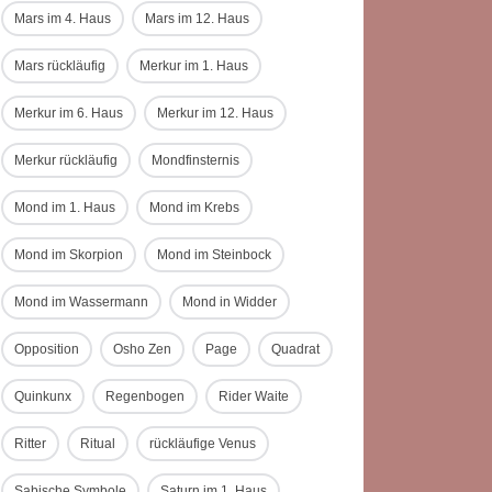
Mars im 4. Haus
Mars im 12. Haus
Mars rückläufig
Merkur im 1. Haus
Merkur im 6. Haus
Merkur im 12. Haus
Merkur rückläufig
Mondfinsternis
Mond im 1. Haus
Mond im Krebs
Mond im Skorpion
Mond im Steinbock
Mond im Wassermann
Mond in Widder
Opposition
Osho Zen
Page
Quadrat
Quinkunx
Regenbogen
Rider Waite
Ritter
Ritual
rückläufige Venus
Sabische Symbole
Saturn im 1. Haus