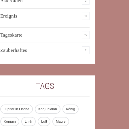
Asteroiden
2
Ereignis
11
Tageskarte
77
Zauberhaftes
7
TAGS
Jupiter In Fische
Konjunktion
König
Königin
Lilith
Luft
Magie