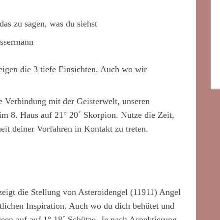
 das zu sagen, was du siehst
assermann
eigen die 3 tiefe Einsichten. Auch wo wir
re Verbindung mit der Geisterwelt, unseren
m 8. Haus auf 21° 20´ Skorpion. Nutze die Zeit,
t deiner Vorfahren in Kontakt zu treten.
eigt die Stellung von Asteroidengel (11911) Angel
tlichen Inspiration. Auch wo du dich behütet und
ween auf auf 1° 18´ Schütze. Je nach Aspektierung,