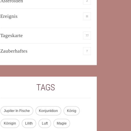
Asteroiden
2
Ereignis
11
Tageskarte
77
Zauberhaftes
7
TAGS
Jupiter In Fische
Konjunktion
König
Königin
Lilith
Luft
Magie