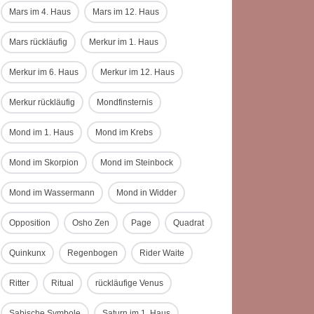
Mars im 4. Haus
Mars im 12. Haus
Mars rückläufig
Merkur im 1. Haus
Merkur im 6. Haus
Merkur im 12. Haus
Merkur rückläufig
Mondfinsternis
Mond im 1. Haus
Mond im Krebs
Mond im Skorpion
Mond im Steinbock
Mond im Wassermann
Mond in Widder
Opposition
Osho Zen
Page
Quadrat
Quinkunx
Regenbogen
Rider Waite
Ritter
Ritual
rückläufige Venus
Sabische Symbole
Saturn im 1. Haus