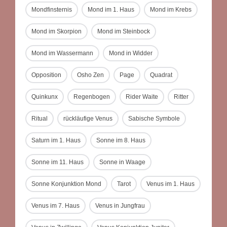
Mondfinsternis
Mond im 1. Haus
Mond im Krebs
Mond im Skorpion
Mond im Steinbock
Mond im Wassermann
Mond in Widder
Opposition
Osho Zen
Page
Quadrat
Quinkunx
Regenbogen
Rider Waite
Ritter
Ritual
rückläufige Venus
Sabische Symbole
Saturn im 1. Haus
Sonne im 8. Haus
Sonne im 11. Haus
Sonne in Waage
Sonne Konjunktion Mond
Tarot
Venus im 1. Haus
Venus im 7. Haus
Venus in Jungfrau