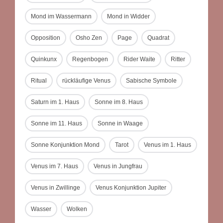
Mond im Wassermann
Mond in Widder
Opposition
Osho Zen
Page
Quadrat
Quinkunx
Regenbogen
Rider Waite
Ritter
Ritual
rückläufige Venus
Sabische Symbole
Saturn im 1. Haus
Sonne im 8. Haus
Sonne im 11. Haus
Sonne in Waage
Sonne Konjunktion Mond
Tarot
Venus im 1. Haus
Venus im 7. Haus
Venus in Jungfrau
Venus in Zwillinge
Venus Konjunktion Jupiter
Wasser
Wolken