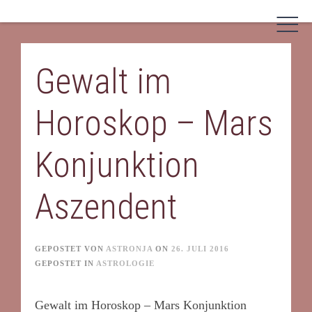
Skip
to
content
Gewalt im
Horoskop – Mars
Konjunktion
Aszendent
GEPOSTET VON
ASTRONJA
ON
26. JULI 2016
GEPOSTET IN
ASTROLOGIE
Gewalt im Horoskop – Mars Konjunktion