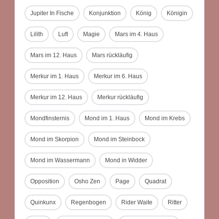
Jupiter In Fische
Konjunktion
König
Königin
Lilith
Luft
Magie
Mars im 4. Haus
Mars im 12. Haus
Mars rückläufig
Merkur im 1. Haus
Merkur im 6. Haus
Merkur im 12. Haus
Merkur rückläufig
Mondfinsternis
Mond im 1. Haus
Mond im Krebs
Mond im Skorpion
Mond im Steinbock
Mond im Wassermann
Mond in Widder
Opposition
Osho Zen
Page
Quadrat
Quinkunx
Regenbogen
Rider Waite
Ritter