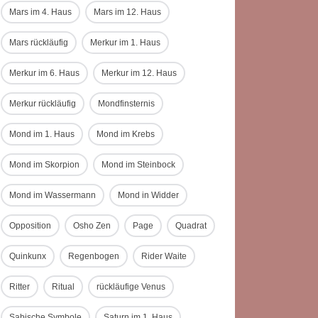
Mars im 4. Haus
Mars im 12. Haus
Mars rückläufig
Merkur im 1. Haus
Merkur im 6. Haus
Merkur im 12. Haus
Merkur rückläufig
Mondfinsternis
Mond im 1. Haus
Mond im Krebs
Mond im Skorpion
Mond im Steinbock
Mond im Wassermann
Mond in Widder
Opposition
Osho Zen
Page
Quadrat
Quinkunx
Regenbogen
Rider Waite
Ritter
Ritual
rückläufige Venus
Sabische Symbole
Saturn im 1. Haus