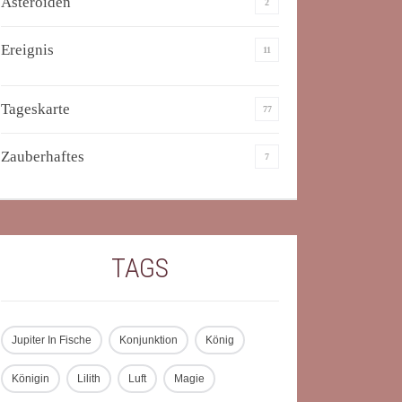
Asteroiden
2
Ereignis
11
Tageskarte
77
Zauberhaftes
7
TAGS
Jupiter In Fische
Konjunktion
König
Königin
Lilith
Luft
Magie