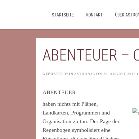
Skip
STARTSEITE
KONTAKT
ÜBER ASTRO
to
content
ABENTEUER – O
GEPOSTET VON
ASTRONJA
ON
25. AUGUST 2018
ABENTEUER
haben nichts mit Plänen,
Landkarten, Programmen und
Organisation zu tun. Der Page der
Regenbogen symbolisiert eine
Einstellung, die wir überall haben